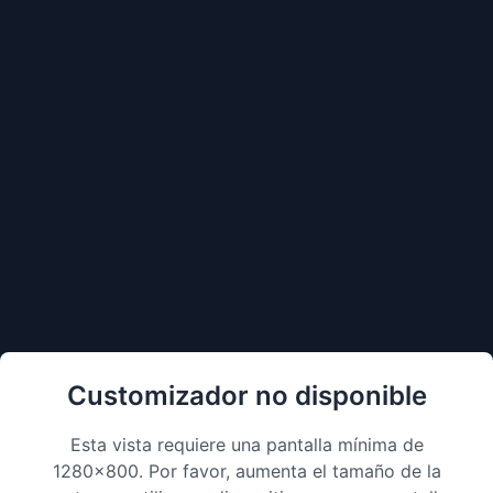
CUSTOMIZADOR OHFFICE
Volver
Productos
Proyectos
Nosotros
▼
Customizador no disponible
Esta vista requiere una pantalla mínima de
1280x800. Por favor, aumenta el tamaño de la